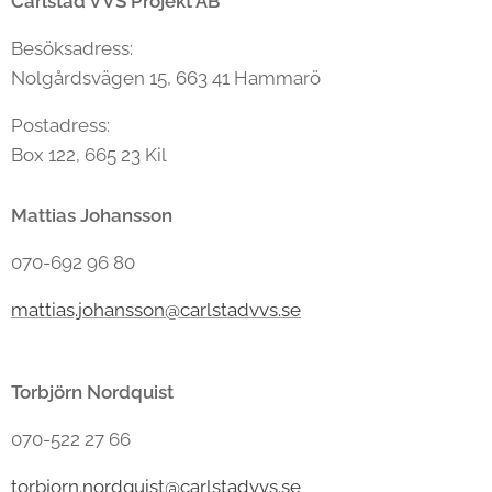
Carlstad VVS Projekt AB
Besöksadress:
Nolgårdsvägen 15, 663 41 Hammarö
Postadress:
Box 122, 665 23 Kil
Mattias Johansson
070-692 96 80
mattias.johansson@carlstadvvs.se
Torbjörn Nordquist
070-522 27 66
torbjorn.nordquist@carlstadvvs.se